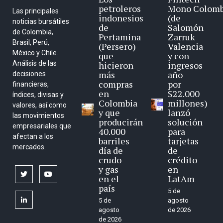
petroleros
Mono Colomb
Las principales
indonesios
(de
noticias bursátiles
de
Salomón
de Colombia,
Pertamina
Zarruk
Brasil, Perú,
(Persero)
Valencia
México y Chile.
que
y con
Análisis de las
hicieron
ingresos
más
año
decisiones
compras
por
financieras,
en
$22.000
índices, divisas y
Colombia
millones)
valores, así como
y que
lanzó
las movimientos
producirán
solución
empresariales que
40.000
para
afectan a los
barriles
tarjetas
mercados.
día de
de
crudo
crédito
y gas
en
twitter
youtube
en el
LatAm
país
5 de
linkedin
5 de
agosto
agosto
de 2026
de 2026