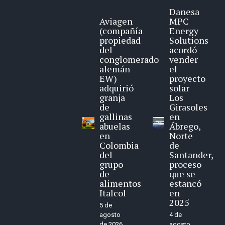
Danesa
Aviagen
MPC
(compañía
Energy
propiedad
Solutions
del
acordó
conglomerado
vender
alemán
el
EW)
proyecto
adquirió
solar
granja
Los
de
Girasoles
gallinas
en
abuelas
Ábrego,
en
Norte
Colombia
de
del
Santander,
grupo
proceso
de
que se
alimentos
estancó
Italcol
en
2025
5 de
agosto
4 de
de 2026
agosto