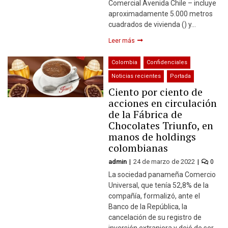
Comercial Avenida Chile – incluye
aproximadamente 5.000 metros
cuadrados de vivienda () y…
Leer más
Colombia
Confidenciales
Noticias recientes
Portada
Ciento por ciento de
acciones en circulación
de la Fábrica de
Chocolates Triunfo, en
manos de holdings
colombianas
admin
24 de marzo de 2022
0
La sociedad panameña Comercio
Universal, que tenía 52,8% de la
compañía, formalizó, ante el
Banco de la República, la
cancelación de su registro de
inversión extranjera y dejó de ser