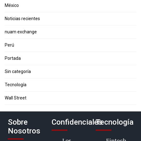
México
Noticias recientes
nuam exchange
Perú
Portada
Sin categoría
Tecnología
Wall Street
Sobre
Confidenciales
Tecnología
Nosotros
Los
Fintech