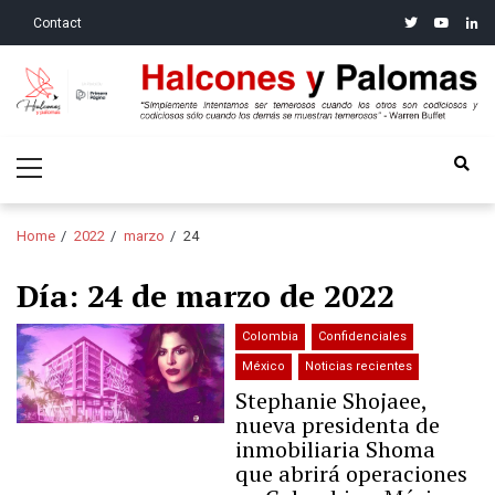
Skip
Skip
twitter
youtube
linke
Contact
to
to
navigation
content
Halcones y Palomas
“Simplemente intentamos ser temerosos cuando los otros son
Primary
codiciosos y codiciosos sólo cuando los demás se muestran
Menu
temerosos”: Warren Buffet
Home
2022
marzo
24
Día:
24 de marzo de 2022
Colombia
Confidenciales
México
Noticias recientes
Stephanie Shojaee,
nueva presidenta de
inmobiliaria Shoma
que abrirá operaciones