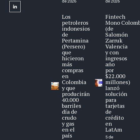
de 2026
de 2026
linkedin
Los
Fintech
petroleros
Mono Colomb
indonesios
(de
de
Salomón
Pertamina
Zarruk
(Persero)
Valencia
que
y con
hicieron
ingresos
más
año
compras
por
en
$22.000
Colombia
millones)
y que
lanzó
producirán
solución
40.000
para
barriles
tarjetas
día de
de
crudo
crédito
y gas
en
en el
LatAm
país
5 de