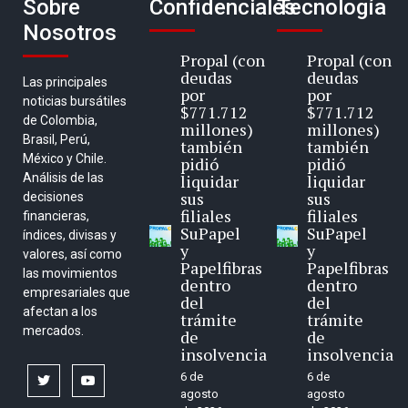
Sobre
Confidenciales
Tecnología
Nosotros
Propal (con
Propal (con
deudas
deudas
Las principales
por
por
noticias bursátiles
$771.712
$771.712
de Colombia,
millones)
millones)
Brasil, Perú,
también
también
México y Chile.
pidió
pidió
Análisis de las
liquidar
liquidar
sus
sus
decisiones
filiales
filiales
financieras,
SuPapel
SuPapel
índices, divisas y
y
y
valores, así como
Papelfibras
Papelfibras
las movimientos
dentro
dentro
empresariales que
del
del
afectan a los
trámite
trámite
mercados.
de
de
insolvencia
insolvencia
6 de
6 de
twitter
youtube
agosto
agosto