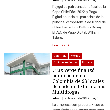
admin
7 de abril de 2022
0
Paygol es patrocinador oficial de la
Copa Chile Fácil 2022; y Pago
Digital anunció su patrocinio de la
principal competencia de fútbol de
Colombia: la Liga BetPlay Dimayor.
El CEO de Pago Digital, William
Talero,…
Leer más
Colombia
México
Noticias recientes
Portada
Cruz Verde finalizó
adquisición en
Colombia de 68 locales
de cadena de farmacias
Multidrogas
admin
7 de abril de 2022
0
La empresa compradora – que es
controlada por el grupo mexicano