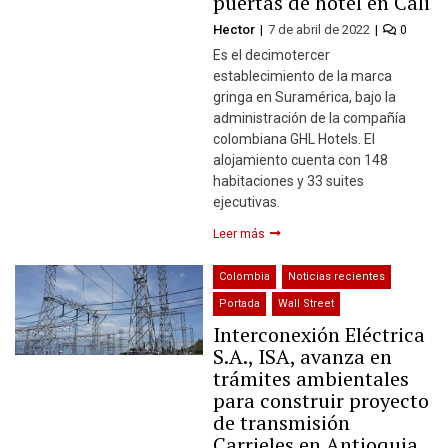
puertas de hotel en Cali
Hector
7 de abril de 2022
0
Es el decimotercer
establecimiento de la marca
gringa en Suramérica, bajo la
administración de la compañía
colombiana GHL Hotels. El
alojamiento cuenta con 148
habitaciones y 33 suites
ejecutivas.
Leer más
Colombia
Noticias recientes
Portada
Wall Street
Interconexión Eléctrica
S.A., ISA, avanza en
trámites ambientales
para construir proyecto
de transmisión
Carrieles en Antioquia