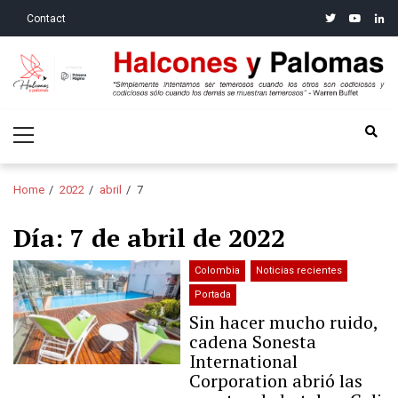
Skip
Skip
twitter
youtube
linke
Contact
to
to
navigation
content
Halcones y Palomas
“Simplemente intentamos ser temerosos cuando los otros son
Primary
codiciosos y codiciosos sólo cuando los demás se muestran
Menu
temerosos”: Warren Buffet
Home
2022
abril
7
Día:
7 de abril de 2022
Colombia
Noticias recientes
Portada
Sin hacer mucho ruido,
cadena Sonesta
International
Corporation abrió las